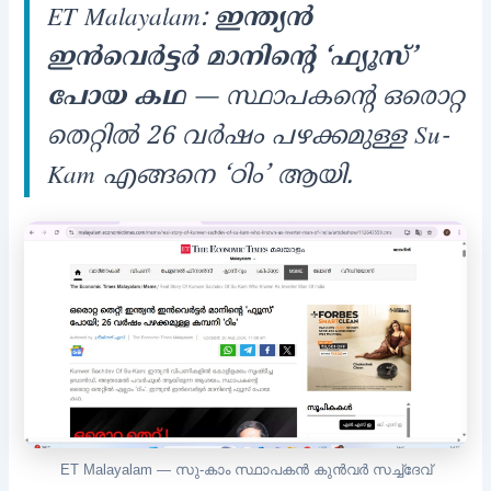
ET Malayalam:
ഇന്ത്യന്‍
ഇന്‍വെര്‍ട്ടര്‍ മാനിന്റെ ‘ഫ്യൂസ്’
പോയ കഥ
— സ്ഥാപകന്റെ ഒരൊറ്റ
തെറ്റില്‍ 26 വര്‍ഷം പഴക്കമുള്ള Su-
Kam എങ്ങനെ ‘ഠിം’ ആയി.
ET Malayalam — സു-കാം സ്ഥാപകന്‍ കുന്‍വര്‍ സച്ച്‌ദേവ്