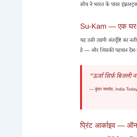
सोच ने भारत के पावर इंफ़्रास
Su-Kam — एक घर-घर 
यह उसी उद्यमी अंतर्दृष्टि 
है — और जिसकी पहचान देश-विदे
“ऊर्जा सिर्फ़ बिजली न
— कुंवर सचदेव, India Today ह
प्रिंट आर्काइव — ऑ